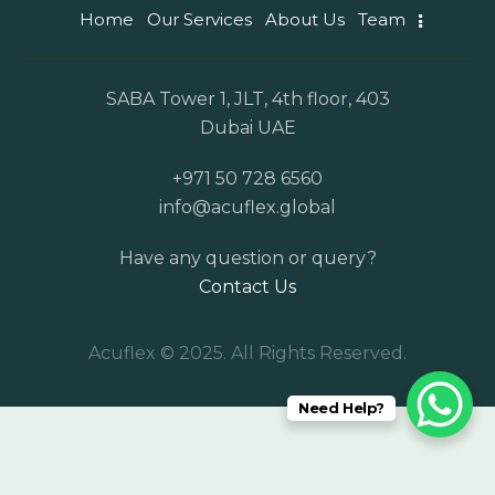
Home
Our Services
About Us
Team
SABA Tower 1, JLT, 4th floor, 403
Dubai UAE
+971 50 728 6560
info@acuflex.global
Have any question or query?
Contact Us
Acuflex © 2025. All Rights Reserved.
Need Help?