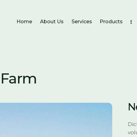
Home
About Us
Services
Products
 Farm
N
Dic
vol