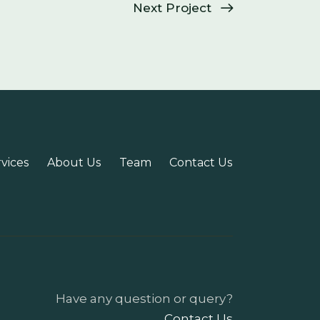
Next Project
vices
About Us
Team
Contact Us
Have any question or query?
Contact Us