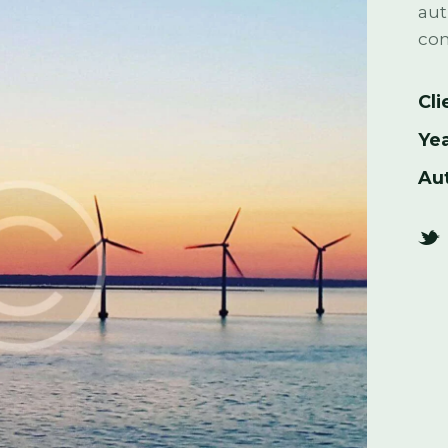
aut
con
Cli
Ye
Au